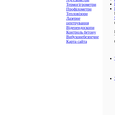
Термогігрометри
Профілометри
Тепловізори
Лазерне
центрування
Відеоендоскопи
Контроль бетону
Вибухонебезпечне
Карта сайта