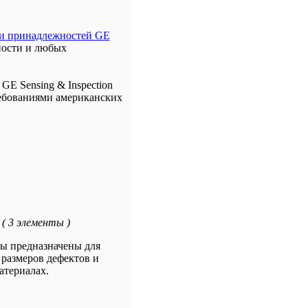
 и принадлежностей GE
ности и любых
E Sensing & Inspection
ребованиями американских
( 3 элементы )
пы предназначены для
размеров дефектов и
атериалах.