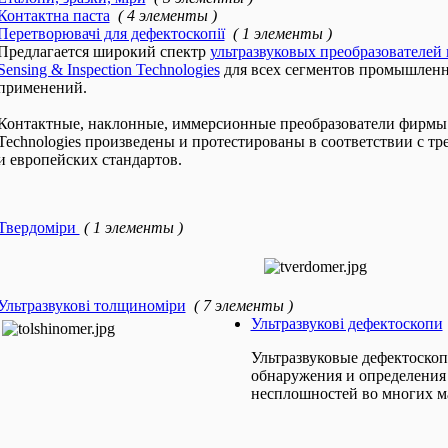
Контактна паста
( 4 элементы )
Перетворювачі для дефектоскопії
( 1 элементы )
Предлагается широкий спектр
ультразвуковых преобразователей
Sensing & Inspection Technologies
для всех сегментов промышлен
применений.
Контактные, наклонные, иммерсионные преобразователи фирмы G
Technologies произведены и протестированы в соответствии с т
и европейских стандартов.
Твердоміри
( 1 элементы )
Ультразвукові толщиноміри
( 7 элементы )
Ультразвукові дефектоскопи
Ультразвуковые дефектоско
обнаружения и определения 
несплошностей во многих м