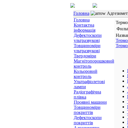
Головна
Адгезимет
Головна
Термо
Контактна
Филь
інформація
Дефектоскопи
Назва
ультразвукові
Термо
Товщиноміри
Термо
ультразвукові
Твердоміри
Магнітопорошковий
контроль
Кольоровий
контроль
Ультрафіолетові
лампи
Радіографічна
плівка
Проявні машини
Товщиноміри
покриттів
Дефектоскопи
покриттів
Адгезиметри