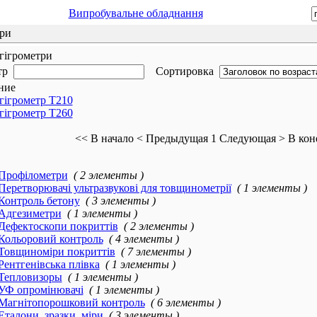
Випробувальне обладнання
ри
гігрометри
тр
Сортировка
ние
гігрометр Т210
гігрометр T260
<< В начало
< Предыдущая
1
Следующая >
В кон
Профілометри
( 2 элементы )
Перетворювачі ультразвукові для товщинометрії
( 1 элементы )
Контроль бетону
( 3 элементы )
Адгезиметри
( 1 элементы )
Дефектоскопи покриттів
( 2 элементы )
Кольоровий контроль
( 4 элементы )
Товщиноміри покриттів
( 7 элементы )
Рентгенівська плівка
( 1 элементы )
Тепловизоры
( 1 элементы )
УФ опромінювачі
( 1 элементы )
Магнітопорошковий контроль
( 6 элементы )
Еталони, зразки, міри
( 3 элементы )