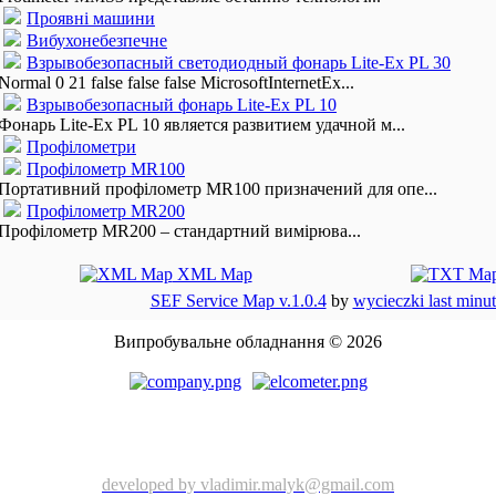
Проявні машини
Вибухонебезпечне
Взрывобезопасный светодиодный фонарь Lite-Ex PL 30
Normal 0 21 false false false MicrosoftInternetEx...
Взрывобезопасный фонарь Lite-Ex PL 10
Фонарь Lite-Ex PL 10 является развитием удачной м...
Профілометри
Профілометр MR100
Портативний профілометр MR100 призначений для опе...
Профілометр MR200
Профілометр MR200 – стандартний вимірюва...
XML Map
SEF Service Map v.1.0.4
by
wycieczki last minu
Випробувальне обладнання © 2026
developed by vladimir.malyk@gmail.com