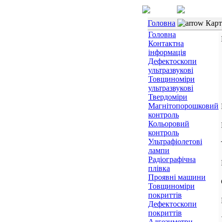
Головна
Карт
Головна
Контактна
інформація
Дефектоскопи
ультразвукові
Товщиноміри
ультразвукові
Твердоміри
Магнітопорошковий
контроль
Кольоровий
контроль
Ультрафіолетові
лампи
Радіографічна
плівка
Проявні машини
Товщиноміри
покриттів
Дефектоскопи
покриттів
Адгезиметри