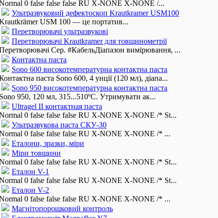
Normal 0 false false false RU X-NONE X-NONE /...
Ультразвуковий дефектоскоп Krautkramer USM100
Krautkrämer USM 100 — це портатив...
Перетворювачі ультразвукові
Перетворювачі Krautkramer для товщинометрії
Перетворювачі Сер. #КабельДіапазон вимірювання, ...
Контактна паста
Sono 600 високотемпературна контактна паста
Контактна паста Sono 600, 4 унції (120 мл), діапа...
Sono 950 високотемпературна контактна паста
Sono 950, 120 мл, 315...510ºC. Утримувати ак...
Ultragel II контактная паста
Normal 0 false false false RU X-NONE X-NONE /* St...
Ультразвукова паста СКУ-30
Normal 0 false false false RU X-NONE X-NONE /* ...
Еталони, зразки, міри
Міри товщини
Normal 0 false false false RU X-NONE X-NONE /* St...
Еталон V-1
Normal 0 false false false RU X-NONE X-NONE /* St...
Еталон V-2
Normal 0 false false false RU X-NONE X-NONE /* ...
Магнітопорошковий контроль