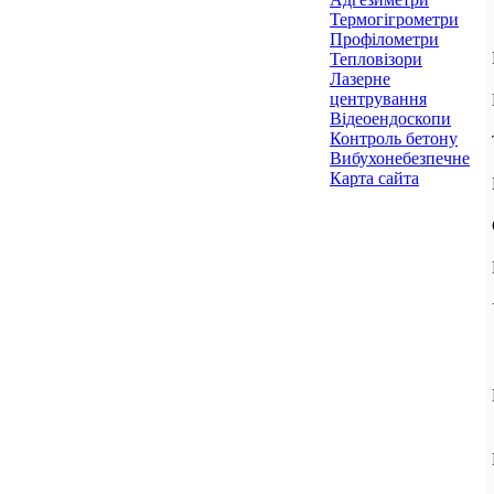
Термогігрометри
Профілометри
Тепловізори
Лазерне
центрування
Відеоендоскопи
Контроль бетону
Вибухонебезпечне
Карта сайта