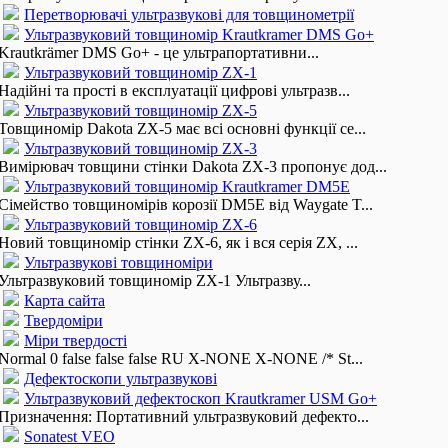
Перетворювачі ультразвукові для товщинометрії
Ультразвуковий товщиномір Krautkramer DMS Go+
Krautkrämer DMS Go+ - це ультрапортативни...
Ультразвуковий товщиномір ZX-1
Надійні та прості в експлуатації цифрові ультразв...
Ультразвуковий товщиномір ZX-5
Товщиномір Dakota ZX-5 має всі основні функції се...
Ультразвуковий товщиномір ZX-3
Вимірювач товщини стінки Dakota ZX-3 пропонує дод...
Ультразвуковий товщиномір Krautkramer DM5E
Сімейство товщиномірів корозії DM5E від Waygate T...
Ультразвуковий товщиномір ZX-6
Новий товщиномір стінки ZX-6, як і вся серія ZX, ...
Ультразвукові товщиноміри
Ультразвуковий товщиномір ZX-1 Ультразву...
Карта сайта
Твердоміри
Міри твердості
Normal 0 false false false RU X-NONE X-NONE /* St...
Дефектоскопи ультразвукові
Ультразвуковий дефектоскоп Krautkramer USM Go+
Призначення: Портативний ультразвуковий дефекто...
Sonatest VEО