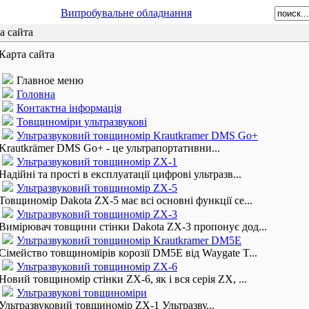
Випробувальне обладнання
а сайта
Карта сайта
Главное меню
Головна
Контактна інформація
Товщиноміри ультразвукові
Ультразвуковий товщиномір Krautkramer DMS Go+
Krautkrämer DMS Go+ - це ультрапортативни...
Ультразвуковий товщиномір ZX-1
Надійні та прості в експлуатації цифрові ультразв...
Ультразвуковий товщиномір ZX-5
Товщиномір Dakota ZX-5 має всі основні функції се...
Ультразвуковий товщиномір ZX-3
Вимірювач товщини стінки Dakota ZX-3 пропонує дод...
Ультразвуковий товщиномір Krautkramer DM5E
Сімейство товщиномірів корозії DM5E від Waygate T...
Ультразвуковий товщиномір ZX-6
Новий товщиномір стінки ZX-6, як і вся серія ZX, ...
Ультразвукові товщиноміри
Ультразвуковий товщиномір ZX-1 Ультразву...