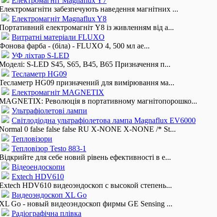
Електромагніт Magnaflux Y7
Електромагніти забезпечують наведення магнітних ...
Електромагніт Magnaflux Y8
Портативний електромагніт Y8 із живленням від а...
Витратні матеріали FLUXO
Фонова фарба - (біла) - FLUXO 4, 500 мл ае...
УФ ліхтар S-LED
Моделі: S-LED S45, S65, B45, B65 Призначення п...
Тесламетр HG09
Тесламетр HG09 призначений для вимірювання ма...
Електромагніт MAGNETIX
MAGNETIX: Революція в портативному магнітопорошко...
Ультрафіолетові лампи
Світлодіодна ультрафіолетова лампа Magnaflux EV6000
Normal 0 false false false RU X-NONE X-NONE /* St...
Тепловізори
Тепловізор Testo 883-1
Відкрийте для себе новий рівень ефективності в е...
Відеоендоскопи
Extech HDV610
Extech HDV610 видеоэндоскоп с высокой степень...
Видеоэндоскоп XL Go
XL Go - новый видеоэндоскоп фирмы GE Sensing ...
Радіографічна плівка