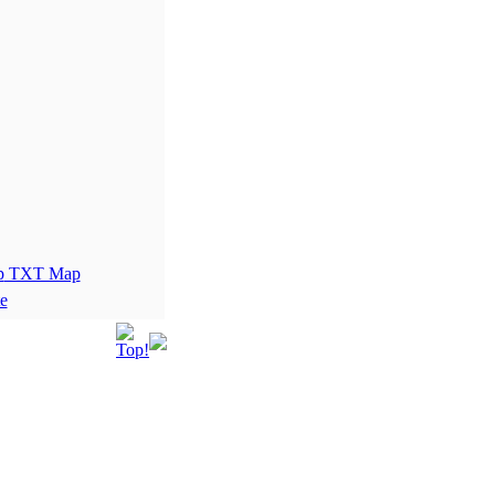
TXT Map
te