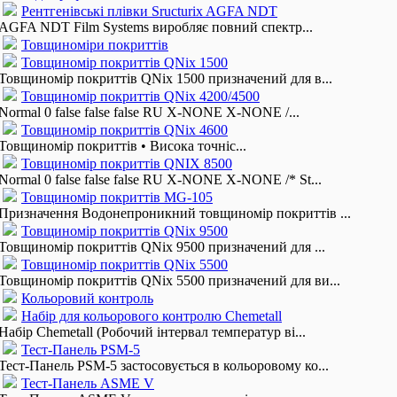
Рентгенівські плівки Sructurix AGFA NDT
AGFA NDT Film Systems виробляє повний спектр...
Товщиноміри покриттів
Товщиномір покриттів QNix 1500
Товщиномір покриттів QNix 1500 призначений для в...
Товщиномір покриттів QNix 4200/4500
Normal 0 false false false RU X-NONE X-NONE /...
Товщиномір покриттів QNix 4600
Товщиномір покриттів • Висока точніс...
Товщиномір покриттів QNIX 8500
Normal 0 false false false RU X-NONE X-NONE /* St...
Товщиномір покриттів MG-105
Призначення Водонепроникний товщиномір покриттів ...
Товщиномір покриттів QNix 9500
Товщиномір покриттів QNix 9500 призначений для ...
Товщиномір покриттів QNix 5500
Товщиномір покриттів QNix 5500 призначений для ви...
Кольоровий контроль
Набір для кольорового контролю Chemetall
Набір Chemetall (Робочий інтервал температур ві...
Тест-Панель PSM-5
Тест-Панель PSM-5 застосовується в кольоровому ко...
Тест-Панель ASME V