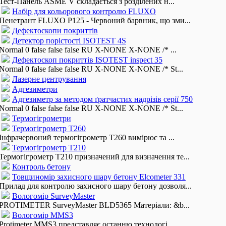
Тест-Панель ASME V складається з розділених н...
Набір для кольорового контролю FLUXO
Пенетрант FLUXO P125 - Червоний барвник, що зми...
Дефектоскопи покриттів
Детектор порістості ISOTEST 4S
Normal 0 false false false RU X-NONE X-NONE /* ...
Дефектоскоп покриттів ISOTEST inspect 35
Normal 0 false false false RU X-NONE X-NONE /* St...
Лазерне центрування
Адгезиметри
Адгезиметр за методом ґратчастих надрізів серії 750
Normal 0 false false false RU X-NONE X-NONE /* St...
Термогігрометри
Термогігрометр T260
Інфрачервоний термогігрометр T260 вимірює та ...
Термогігрометр Т210
Термогігрометр T210 призначений для визначення те...
Контроль бетону
Товщиномір захисного шару бетону Elcometer 331
Прилад для контролю захисного шару бетону дозволя...
Вологомір SurveyMaster
PROTIMETER SurveyMaster BLD5365 Матеріали: &b...
Вологомір MMS3
Protimeter MMS3 представляє останню технологі...