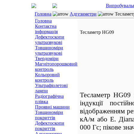
Випробуваль
Головна
Адгезиметри
Тесламет
Головна
Контактна
інформація
Тесламетр HG09
Дефектоскопи
ультразвукові
Товщиноміри
ультразвукові
Твердоміри
Магнітопорошковий
контроль
Кольоровий
контроль
Ультрафіолетові
лампи
Тесламетр HG09 п
Радіографічна
плівка
індукції постій
Проявні машини
відображенням рез
Товщиноміри
покриттів
кА/м або Е. Діап
Дефектоскопи
000 Гс;
пікове зна
покриттів
Адгезиметри