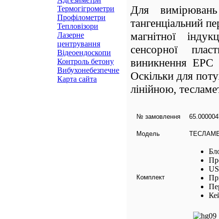
Для вимірювань
Термогігрометри
Профілометри
тангенціальний п
Тепловізори
магнітної індук
Лазерне
центрування
сенсорної плас
Відеоендоскопи
виникнення ЕРС 
Контроль бетону
Вибухонебезпечне
Оскільки для поту
Карта сайта
лінійною, тесламе
№ замовлення
65.000004
Модель
ТЕСЛАМЕ
Бл
Пр
US
Комплект
Пр
Пе
Ке