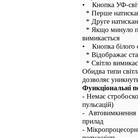
• Кнопка УФ-світ
* Перше натискан
* Друге натискан
* Якщо минуло п
вимикається
• Кнопка білого с
* Відображає ста
* Світло вимикаєт
Обидва типи світ
дозволяє уникнути
Функціональні п
- Немає стробоско
пульсацій)
- Автовимкнення п
прилад
- Мікропроцесорне
потужність