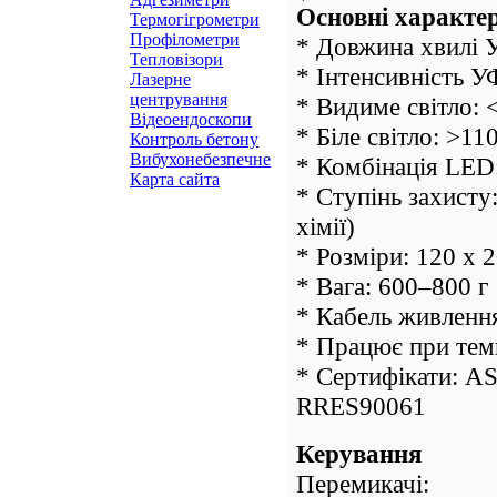
Основні характе
Термогігрометри
Профілометри
* Довжина хвилі 
Тепловізори
* Інтенсивність У
Лазерне
центрування
* Видиме світло: 
Відеоендоскопи
* Біле світло: >1
Контроль бетону
Вибухонебезпечне
* Комбінація LED:
Карта сайта
* Ступінь захисту
хімії)
* Розміри: 120 x 
* Вага: 600–800 г
* Кабель живлення
* Працює при тем
* Сертифікати: A
RRES90061
Керування
Перемикачі: