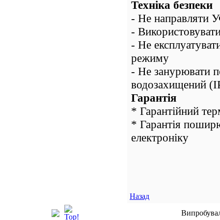
Техніка безпеки
- Не направляти У
- Використовувати
- Не експлуатуват
режиму
- Не занурювати п
водозахищений (I
Гарантія
* Гарантійний терм
* Гарантія поширю
електроніку
Назад
Випробувал