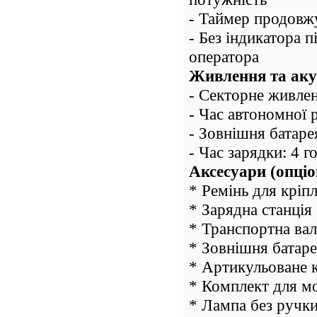
- Таймер продовж
- Без індикатора 
оператора
Живлення та ак
- Секторне живле
- Час автономної 
- Зовнішня батаре
- Час зарядки: 4 г
Аксесуари (опці
* Ремінь для кріп
* Зарядна станція
* Транспортна вал
* Зовнішня батар
* Артикульоване 
* Комплект для м
* Лампа без ручки