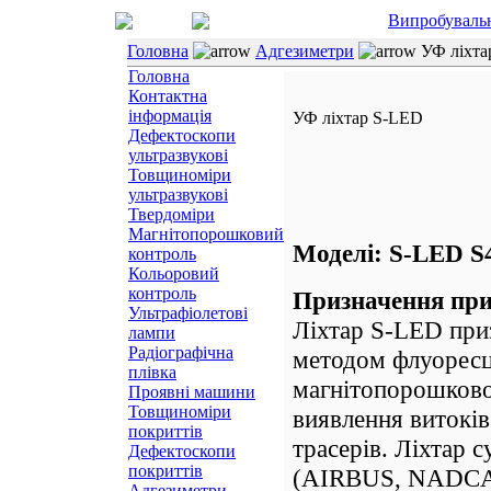
Випробуваль
Головна
Адгезиметри
УФ ліхта
Головна
Контактна
інформація
УФ ліхтар S-LED
Дефектоскопи
ультразвукові
Товщиноміри
ультразвукові
Твердоміри
Магнітопорошковий
Моделі: S-LED S4
контроль
Кольоровий
контроль
Призначення пр
Ультрафіолетові
Ліхтар S-LED при
лампи
Радіографічна
методом флуоресц
плівка
магнітопорошково
Проявні машини
Товщиноміри
виявлення витокі
покриттів
трасерів. Ліхтар 
Дефектоскопи
покриттів
(AIRBUS, NADCAP
Адгезиметри