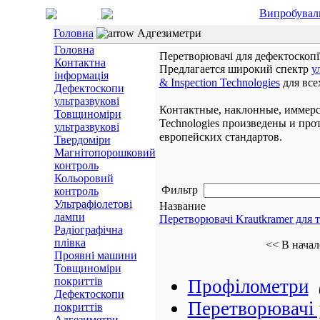
Випробувал
Головна
Адгезиметри
Головна
Перетворювачі для дефектоскопі
Контактна
Предлагается широкий спектр
у
інформація
& Inspection Technologies
для все
Дефектоскопи
ультразвукові
Контактные, наклонные, иммерс
Товщиноміри
Technologies произведены и про
ультразвукові
европейских стандартов.
Твердоміри
Магнітопорошковий
контроль
Кольоровий
Фильтр
контроль
Ультрафіолетові
Название
лампи
Перетворювачі Krautkramer для 
Радіографічна
плівка
<< В начал
Проявні машини
Товщиноміри
покриттів
Профілометри
Дефектоскопи
Перетворювачі 
покриттів
Адгезиметри