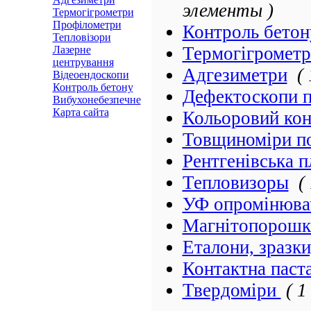
элементы )
Термогігрометри
Профілометри
Контроль бетон
Тепловізори
Термогігромет
Лазерне
центрування
Адгезиметри
(
Відеоендоскопи
Контроль бетону
Дефектоскопи п
Вибухонебезпечне
Карта сайта
Кольоровий кон
Товщиноміри по
Рентгенівська п
Тепловизоры
(
УФ опромінюва
Магнітопорошк
Еталони, зразки
Контактна паст
Твердоміри
( 1