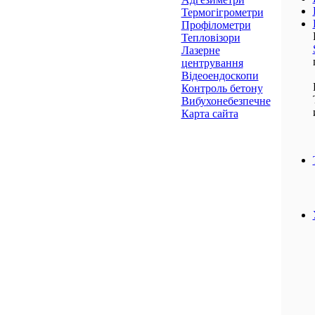
Термогігрометри
Профілометри
Тепловізори
Лазерне
центрування
Відеоендоскопи
Контроль бетону
Вибухонебезпечне
Карта сайта