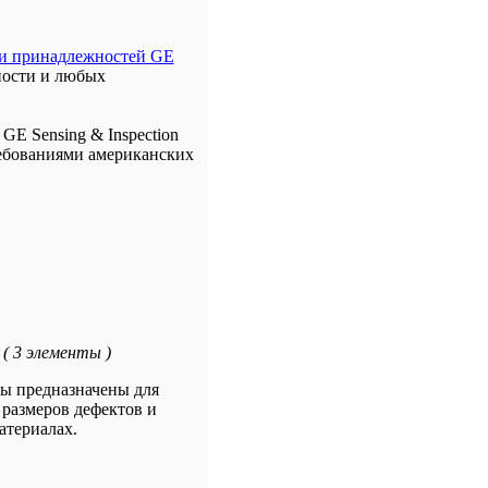
 и принадлежностей GE
ности и любых
E Sensing & Inspection
ребованиями американских
( 3 элементы )
пы предназначены для
размеров дефектов и
атериалах.