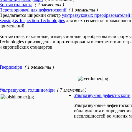
Контактна паста
( 4 элементы )
Перетворювачі для дефектоскопії
( 1 элементы )
Предлагается широкий спектр
ультразвуковых преобразователей
Sensing & Inspection Technologies
для всех сегментов промышлен
применений.
Контактные, наклонные, иммерсионные преобразователи фирмы G
Technologies произведены и протестированы в соответствии с т
и европейских стандартов.
Твердоміри
( 1 элементы )
Ультразвукові толщиноміри
( 7 элементы )
Ультразвукові дефектоскопи
Ультразвуковые дефектоско
обнаружения и определения 
несплошностей во многих м