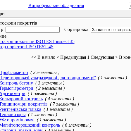
Випробувальне обладнання
ри
тоскопи покриттів
тр
Сортировка
ние
тоскоп покриттів ISOTEST inspect 35
тор порістості ISOTEST 4S
<< В начало
< Предыдущая
1
Следующая >
В кон
Профілометри
( 2 элементы )
Перетворювачі ультразвукові для товщинометрії
( 1 элементы )
Контроль бетону
( 3 элементы )
Термогігрометри
( 2 элементы )
Адгезиметри
( 1 элементы )
Кольоровий контроль
( 4 элементы )
Товщиноміри покриттів
( 7 элементы )
Рентгенівська плівка
( 1 элементы )
Тепловизоры
( 1 элементы )
УФ опромінювачі
( 1 элементы )
Магнітопорошковий контроль
( 6 элементы )
Еталони, зразки, міри
( 3 элементы )