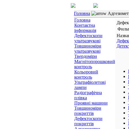
Головна
Адгезимет
Головна
Дефек
Контактна
Филь
інформація
Дефектоскопи
Назва
ультразвукові
Дефек
Товщиноміри
Детек
ультразвукові
Твердоміри
Магнітопорошковий
контроль
Кольоровий
контроль
Ультрафіолетові
лампи
Радіографічна
плівка
Проявні машини
Товщиноміри
покриттів
Дефектоскопи
покриттів
Адгезиметри