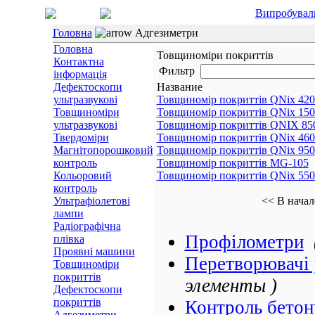
Випробувал
Головна
Адгезиметри
Головна
Товщиноміри покриттів
Контактна
Фильтр
інформація
Дефектоскопи
Название
ультразвукові
Товщиномір покриттів QNix 420
Товщиноміри
Товщиномір покриттів QNix 150
ультразвукові
Товщиномір покриттів QNIX 85
Твердоміри
Товщиномір покриттів QNix 460
Магнітопорошковий
Товщиномір покриттів QNix 950
контроль
Товщиномір покриттів MG-105
Кольоровий
Товщиномір покриттів QNix 550
контроль
Ультрафіолетові
<< В начал
лампи
Радіографічна
Профілометри
плівка
Проявні машини
Перетворювачі 
Товщиноміри
покриттів
элементы )
Дефектоскопи
покриттів
Контроль бетон
Адгезиметри