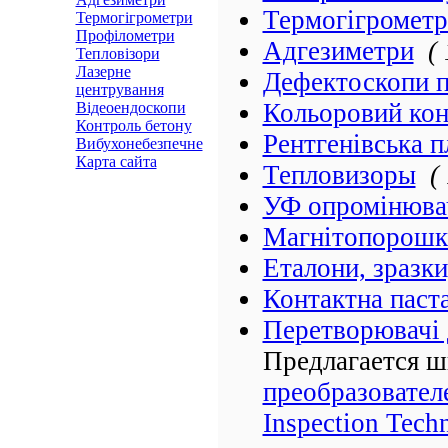
Термогігромет
Термогігрометри
Профілометри
Адгезиметри
(
Тепловізори
Лазерне
Дефектоскопи п
центрування
Кольоровий кон
Відеоендоскопи
Контроль бетону
Рентгенівська п
Вибухонебезпечне
Карта сайта
Тепловизоры
(
УФ опромінюва
Магнітопорошк
Еталони, зразки
Контактна паст
Перетворювачі 
Предлагается 
преобразовател
Inspection Tech