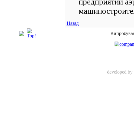
предприятий аэ
машиностроител
Назад
Випробувал
developed by