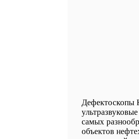
Дефектоскопы K
ультразвуковые
самых разнообр
объектов нефте