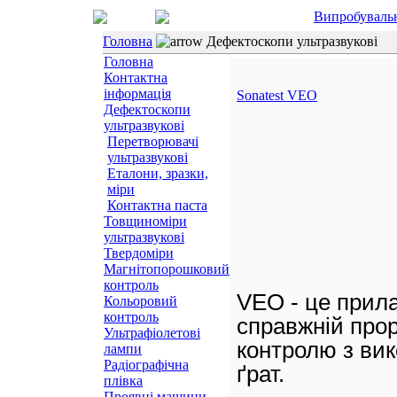
Випробуваль
Головна
Дефектоскопи ультразвукові
Головна
Контактна
інформація
Sonatest VEО
Дефектоскопи
ультразвукові
Перетворювачі
ультразвукові
Еталони, зразки,
міри
Контактна паста
Товщиноміри
ультразвукові
Твердоміри
Магнітопорошковий
контроль
VEО - це прила
Кольоровий
контроль
справжній прор
Ультрафіолетові
контролю з ви
лампи
Радіографічна
ґрат.
плівка
Проявні машини