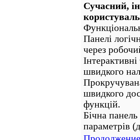
Сучасний, і
користуваль
Функціональн
Панелі логіч
через робочи
Інтерактивні
швидкого на
Прокручувана
швидкого до
функцій.
Бічна панель
параметрів (
Продолжение.