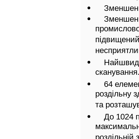
Зменшени
Зменшени
промислово
підвищений 
несприятли
Найшвидш
сканування
64 елеме
роздільну з
та розташу
До 1024 
максимальн
роздільній 