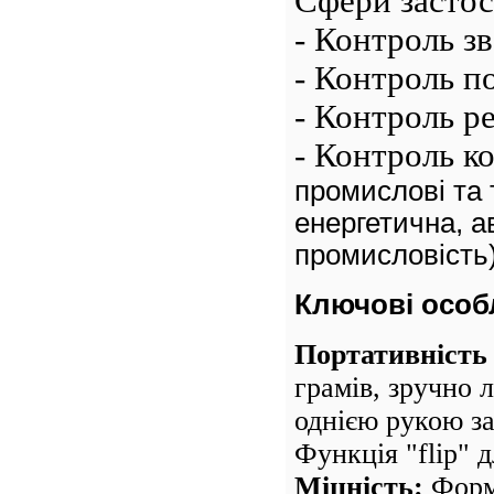
Сфери застос
- Контроль з
- Контроль п
- Контроль р
- Контроль к
промислові та т
енергетична, а
промисловість
Ключові особл
Портативність 
грамів, зручно 
однією рукою за
Функція "flip" д
Міцність:
 Форм