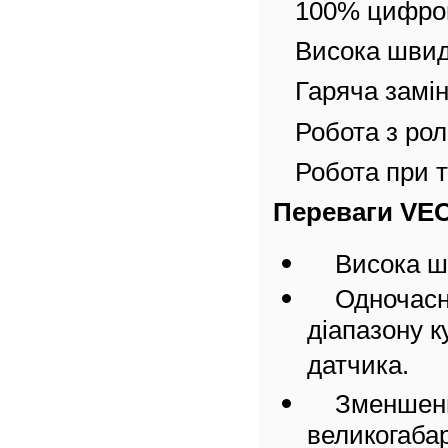
100% цифров
Висока швид
Гаряча замі
Робота з ро
Робота при т
Переваги VE
Висока ш
Одночасн
діапазону к
датчика.
Зменшенн
великогабар