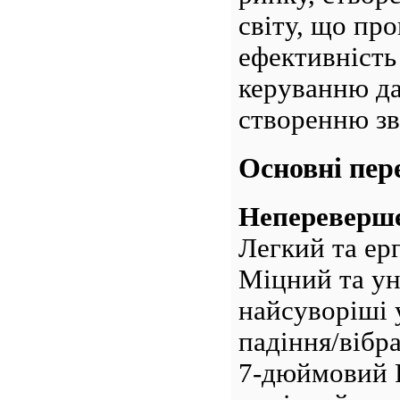
світу, що пр
ефективність
керуванню д
створенню зві
Основні пер
Непереверш
Легкий та ер
Міцний та ун
найсуворіші 
падіння/вібра
7-дюймовий 