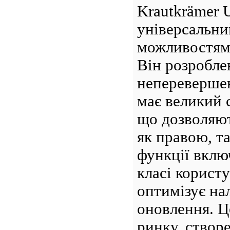
Krautkrämer 
універсальни
можливостям
Він розробле
неперевершен
має великий 
що дозволяю
як правою, т
функції вклю
класі корист
оптимізує на
оновлення. Ц
ринку, створ