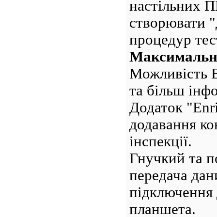
настільних П
створювати "
процедур тес
Максимальна
Можливість 
та більш інф
Додаток "Enr
додавання ко
інспекції.
Гнучкий та п
передача дан
підключення 
планшета.