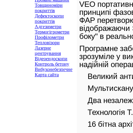
VEO портативн
Товщиноміри
покриттів
принципі фазо
Дефектоскопи
ФАР перетворю
покриттів
Адгезиметри
відображаючи S-
Термогігрометри
боку" в реальн
Профілометри
Тепловізори
Програмне заб
Лазерне
центрування
зрозуміле у ви
Відеоендоскопи
надійній операц
Контроль бетону
Вибухонебезпечне
Великий анти
Карта сайта
Мультискан
Два незалежн
Технологія T
16 бітна арх